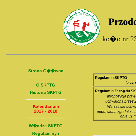
Przod
ko�o nr 2
Strona G��wna
Regulamin SKPTG
[przy
O SKPTG
Regulamin Zarz�du S
Historia SKPTG
[propozycja przy
uchwalona przez
Kalendarium
Warszawie uchwa
2017 - 2018
poprawiona zgodnie z 
dnia 31 m
W�adze SKPTG
Regulaminy i