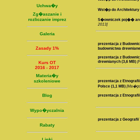
Uchwa�y
Wst�p do Architektury 
Zg�aszanie i
rozliczanie imprez
S�owniczek poj�� arch
2013]
Galeria
prezentacja z Budownic
Zasady 1%
budownictwa drewniane
prezentacja z Budownict
drewnianych (3,6 MB)
[
Kurs OT
2016 - 2017
Materia�y
szkoleniowe
prezentacja z Etnografii
Polsce (1,1 MB)
[Ma�go
Blog
prezentacja z Etnografii
Wypo�yczalnia
prezentacja z Geografii 
Rabaty
Linki