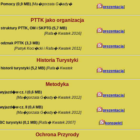
j Pomocy (0,9 MB)
[Ma�gorzata G�ady�
[
prezentacja
]
PTTK jako organizacja
struktury PTTK, OM i SKPTG (5,7 MB)
[
prezentacja
]
[Rafa� Kwatek 2016]
 odznak PTTK (3,3 MB)
[
prezentacja
]
[Patryk Koci�cki i Rafa� Kwatek 2011]
Historia Turystyki
istorii turystyki (5,2 MB)
[Rafa� Kwatek
[
prezentacja
]
Metodyka
yjazd�w cz. I (0,6 MB)
[
prezentacja
]
[Ma�gorzata G�ady�-Kwatek 2012]
yjazd�w cz. II (0,4 MB)
[
prezentacja
]
[Ma�gorzata G�ady�-Kwatek 2012]
C turystyki (0,1 MB)
[Rafa� Kwatek 2007]
[
konspekt
]
Ochrona Przyrody