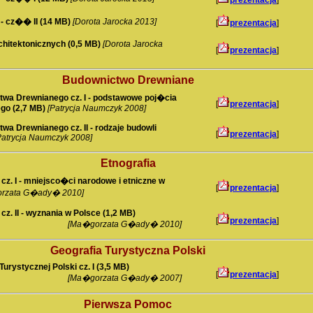
[
prezentacja
]
- cz�� II (14 MB)
[Dorota Jarocka 2013]
[
prezentacja
]
itektonicznych (0,5 MB)
[Dorota Jarocka
[
prezentacja
]
Budownictwo Drewniane
twa Drewnianego cz. I - podstawowe poj�cia
[
prezentacja
]
go (2,7 MB)
[Patrycja Naumczyk 2008]
wa Drewnianego cz. II - rodzaje budowli
[
prezentacja
]
Patrycja Naumczyk 2008]
Etnografia
 cz. I - mniejsco�ci narodowe i etniczne w
[
prezentacja
]
rzata G�ady� 2010]
 cz. II - wyznania w Polsce (1,2 MB)
[
prezentacja
]
[Ma�gorzata G�ady� 2010]
Geografia Turystyczna Polski
Turystycznej Polski cz. I (3,5 MB)
[
prezentacja
]
[Ma�gorzata G�ady� 2007]
Pierwsza Pomoc