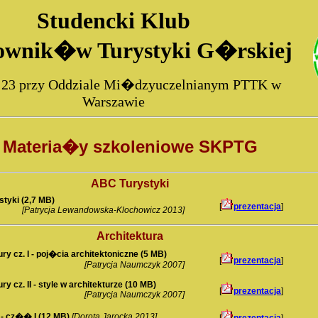
Studencki Klub
ownik�w Turystyki G�rskiej
 23 przy Oddziale Mi�dzyuczelnianym PTTK w
Warszawie
Materia�y szkoleniowe SKPTG
ABC Turystyki
styki (2,7 MB)
[
prezentacja
]
[Patrycja Lewandowska-Klochowicz 2013]
Architektura
ry cz. I - poj�cia architektoniczne (5 MB)
[
prezentacja
]
[Patrycja Naumczyk 2007]
ry cz. II - style w architekturze (10 MB)
[
prezentacja
]
[Patrycja Naumczyk 2007]
- cz�� I (12 MB)
[Dorota Jarocka 2013]