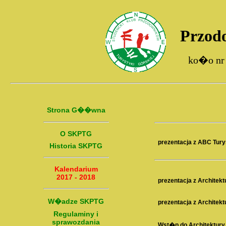
Przod
ko�o nr
Strona G��wna
O SKPTG
prezentacja z ABC Tury
Historia SKPTG
Kalendarium
2017 - 2018
prezentacja z Architektu
W�adze SKPTG
prezentacja z Architektu
Regulaminy i
sprawozdania
Wst�p do Architektury 