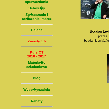
sprawozdania
Uchwa�y
Zg�aszanie i
rozliczanie imprez
Galeria
Bogdan Le
prezes
bogdan.lesnik(at)
Zasady 1%
Kurs OT
2016 - 2017
Materia�y
szkoleniowe
Blog
Wypo�yczalnia
Rabaty