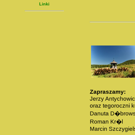
Linki
Zapraszamy:
Jerzy Antychowi
oraz tegoroczni k
Danuta D�brow
Roman Kr�l
Marcin Szczygiel