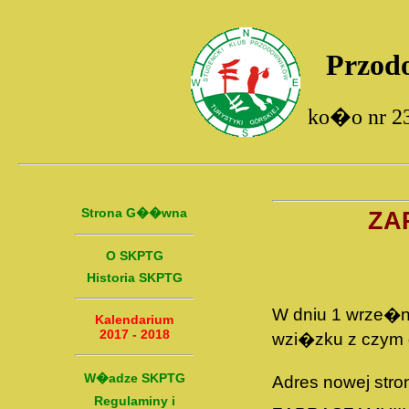
Przod
ko�o nr 2
Strona G��wna
ZA
O SKPTG
Historia SKPTG
W dniu 1 wrze�n
Kalendarium
2017 - 2018
wzi�zku z czym d
W�adze SKPTG
Adres nowej stron
Regulaminy i