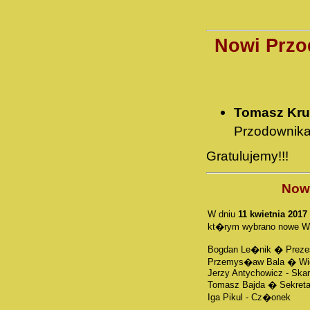
Nowi Przo
Tomasz Kru
Przodownika 
Gratulujemy!!!
Now
W dniu
11 kwietnia 2017 
kt�rym wybrano nowe Wl
Bogdan Le�nik � Preze
Przemys�aw Bala � Wi
Jerzy Antychowicz - Skar
Tomasz Bajda � Sekreta
Iga Pikul - Cz�onek