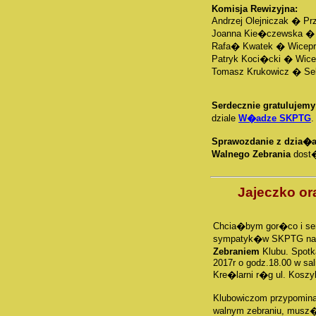
Komisja Rewizyjna:
Andrzej Olejniczak � P
Joanna Kie�czewska �
Rafa� Kwatek � Wicep
Patryk Koci�cki � Wic
Tomasz Krukowicz � Sek
Serdecznie gratulujem
dziale
W�adze SKPTG
.
Sprawozdanie z dzia�
Walnego Zebrania
dost�
Jajeczko or
Chcia�bym gor�co i se
sympatyk�w SKPTG na 
Zebraniem
Klubu. Spotk
2017r o godz.18.00 w sa
Kre�larni r�g ul. Koszy
Klubowiczom przypomin
walnym zebraniu, mus