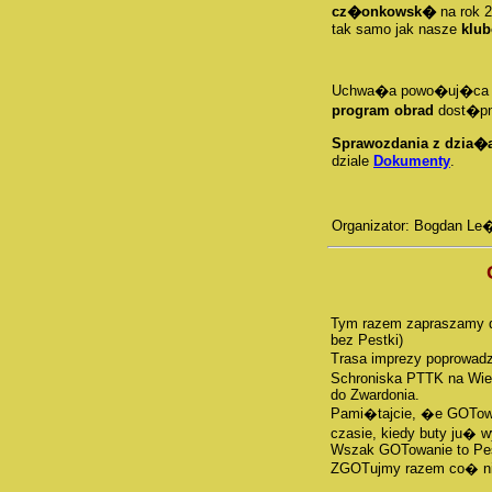
cz�onkowsk�
na rok 
tak samo jak nasze
klub
Uchwa�a powo�uj�ca W
program obrad
dost�pn
Sprawozdania z dzia�
dziale
Dokumenty
.
Organizator: Bogdan Le
Tym razem zapraszamy d
bez Pestki)
Trasa imprezy poprowadz
Schroniska PTTK na Wiel
do Zwardonia.
Pami�tajcie, �e GOTow
czasie, kiedy buty ju�
Wszak GOTowanie to Pes
ZGOTujmy razem co� n