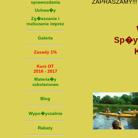
ZAPRASZAMY!!!
sprawozdania
Uchwa�y
Zg�aszanie i
rozliczanie imprez
Galeria
Sp�yw
Zasady 1%
Kurs OT
2016 - 2017
Materia�y
szkoleniowe
Blog
Wypo�yczalnia
Rabaty