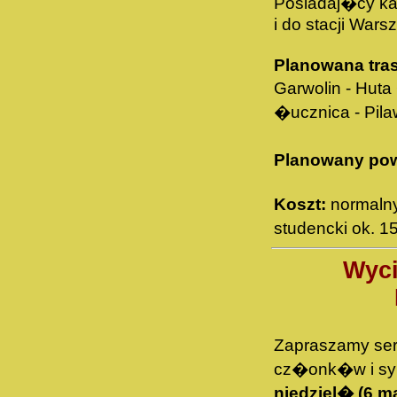
Posiadaj�cy ka
i do stacji Wars
Planowana tra
Garwolin - Huta
�ucznica - Pila
Planowany po
Koszt:
normalny
studencki ok. 1
Wyci
Zapraszamy ser
cz�onk�w i s
niedziel� (6 ma