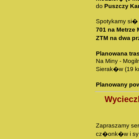
do
Puszczy Ka
Spotykamy si� 
701 na Metrze
ZTM na dwa prz
Planowana tra
Na Miny - Mogil
Sierak�w (19 k
Planowany po
Wyciecz
Zapraszamy ser
cz�onk�w i s