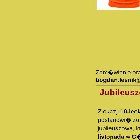
Zam�wienie ora
bogdan.lesnik@
Jubileusz
Z okazji
10-lec
postanowi� z
jublieuszowa, 
listopada
w
G�