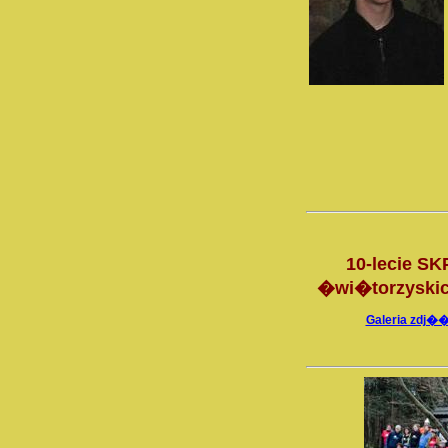
10-lecie S
�wi�torzyskic
Galeria zdj�