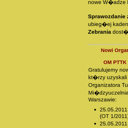
nowe W�adze K
Sprawozdanie
ubieg�ej kaden
Zebrania
dost�
Nowi Organ
OM PTTK 
Gratulujemy no
kt�rzy uzyskali
Organizatora T
Mi�dzyuczelni
Warszawie:
25.05.2011
(OT 1/2011
25.05.2011