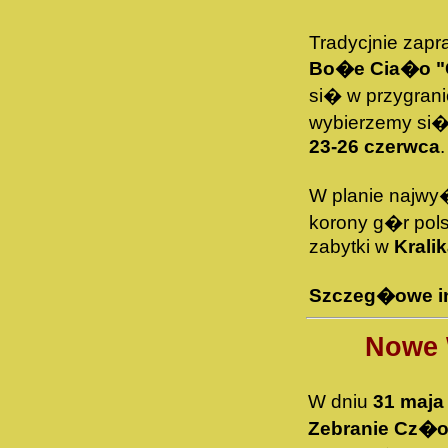
Tradycjnie zap
Bo�e Cia�o "
si� w przygran
wybierzemy si
23-26 czerwca
.
W planie najwy
korony g�r pols
zabytki w
Krali
Szczeg�owe in
Nowe 
W dniu
31 maja 
Zebranie Cz�