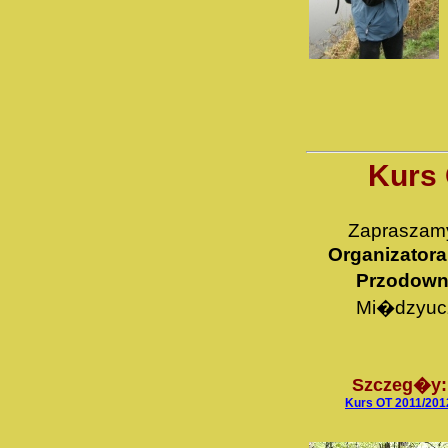
Kurs 
Zapraszamy
Organizatora
Przodown
Mi�dzyucz
Szczeg�y:
Kurs OT 2011/201