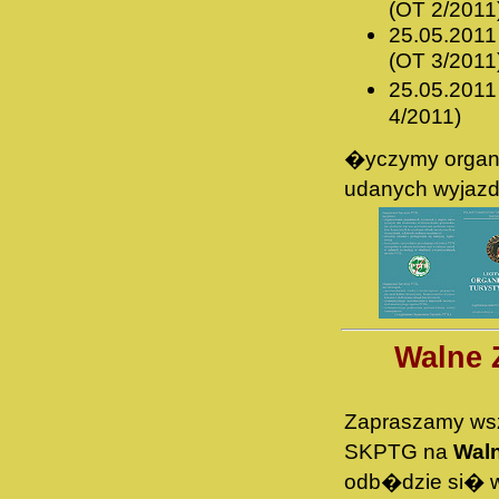
(OT 2/2011
25.05.2011
(OT 3/2011
25.05.2011
4/2011)
�yczymy organ
udanych wyjazd
Walne 
Zapraszamy ws
SKPTG na
Wal
odb�dzie si� w