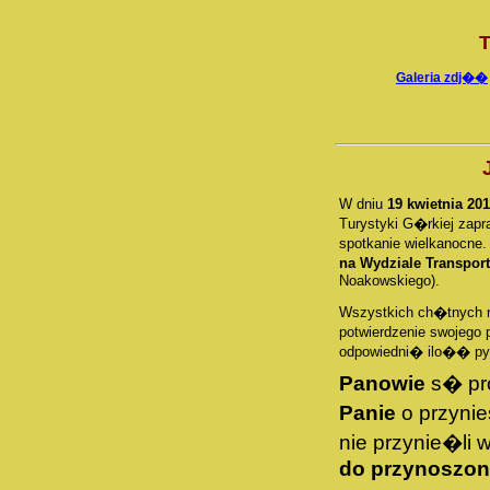
T
Galeria zdj��
W dniu
19 kwietnia 201
Turystyki G�rkiej za
spotkanie wielkanocne.
na Wydziale Transpor
Noakowskiego).
Wszystkich ch�tnych 
potwierdzenie swojego
odpowiedni� ilo�� pys
Panowie
s� pro
Panie
o przynie
nie przynie�li
do przynoszon