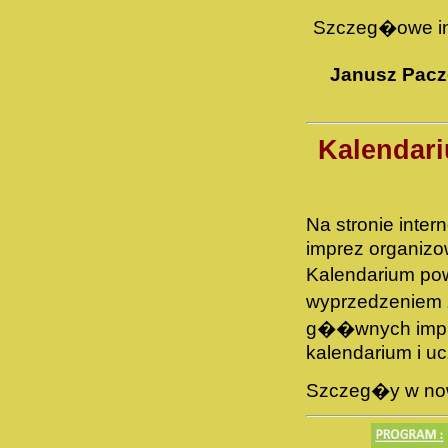
Szczeg�owe inf
Janusz Pac
Kalendar
Na stronie int
imprez organiz
Kalendarium po
wyprzedzeniem 
g��wnych impr
kalendarium i u
Szczeg�y w no