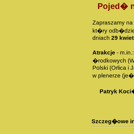
Pojed� 
Zapraszamy na
kt�ry odb�dzi
dniach
29 kwiet
Atrakcje
- m.in
�rodkowych (Wi
Polski (Orlica i
w plenerze (je�e
Patryk Koci
Szczeg�owe inf