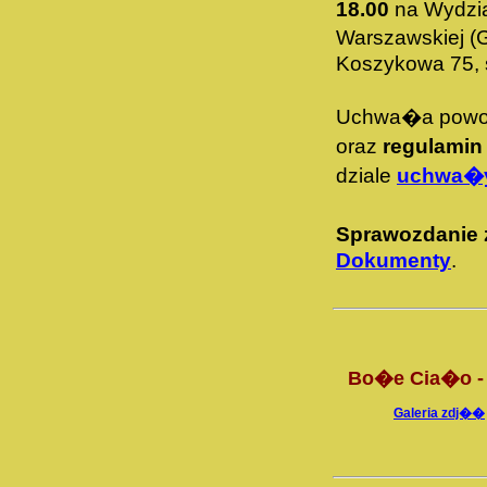
18.00
na Wydzial
Warszawskiej (
Koszykowa 75, s
Uchwa�a powo
oraz
regulamin
dziale
uchwa�
Sprawozdanie
Dokumenty
.
Bo�e Cia�o - 
Galeria zdj��