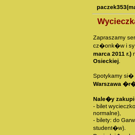
paczek353(m
Wycieczk
Zapraszamy ser
cz�onk�w i s
marca 2011 r.)
n
Osieckiej
.
Spotykamy si�
Warszawa �r�d
Nale�y zakup
- bilet wycieczk
normalne),
- bilety: do Gar
student�w).