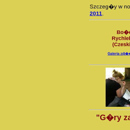
Szczeg�y w n
2011
.
Bo�e
Rychle
(Czesk
Galeria zdj
"G�ry z