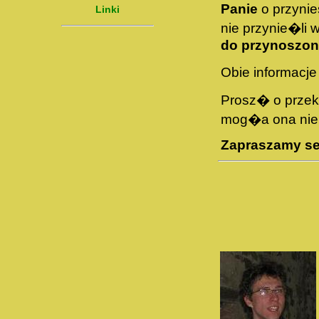
Panie
o przynie
Linki
nie przynie�li
do przynoszon
Obie informacj
Prosz� o przeka
mog�a ona nie 
Zapraszamy ser