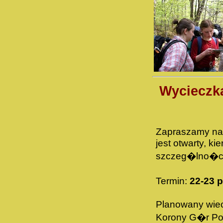
Wycieczka
Zapraszamy na 
jest otwarty, k
szczeg�lno�ci
Termin:
22-23 
Planowany wiecz
Korony G�r Polsk