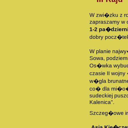
W zwi�zku z r
zapraszamy w 
1-2 pa�dziern
dobry pocz�te
W planie najwy
Sowa, podziemn
Os�wka wybudo
czasie II wojn
w�gla brunatn
co� dla mi�o�n
sudeckiej pusz
Kalenica".
Szczeg�owe inf
Asia Kie�cz