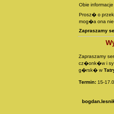
Obie informacj
Prosz� o przeka
mog�a ona nie 
Zapraszamy ser
Wy
Zapraszamy ser
cz�onk�w i s
g�rsk� w
Tatr
Termin:
15-17.0
bogdan.lesn