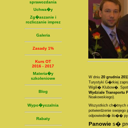
sprawozdania
Uchwa�y
Zg�aszanie i
rozliczanie imprez
Galeria
Zasady 1%
Kurs OT
2016 - 2017
Materia�y
W dniu
20 grudnia 201
szkoleniowe
Turystyki G�rkiej za
Wigili� Klubow�. Spot
Blog
Wydziale Transportu
Noakowskiego).
Wypo�yczalnia
Wszystkich ch�tnych 
potwierdzenie swojego
odpowiedni� ilo�� pys
Rabaty
Panowie
s� pro