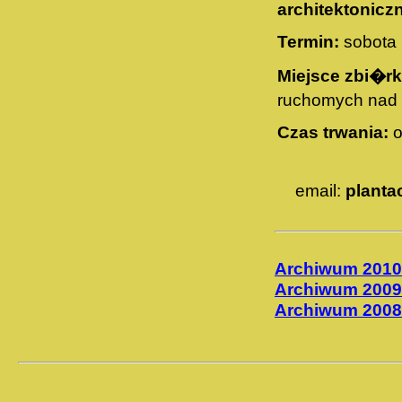
architektonic
Termin:
sobota 
Miejsce zbi�rk
ruchomych nad
Czas trwania:
o
email:
planta
Archiwum 2010
Archiwum 2009
Archiwum 2008