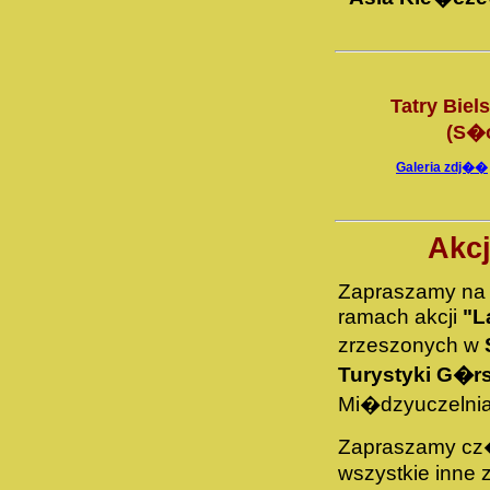
Tatry Biel
(S�
Galeria zdj��
Akcj
Zapraszamy n
ramach akcji
"L
zrzeszonych w
Turystyki G�rs
Mi�dzyuczelni
Zapraszamy cz
wszystkie inne 