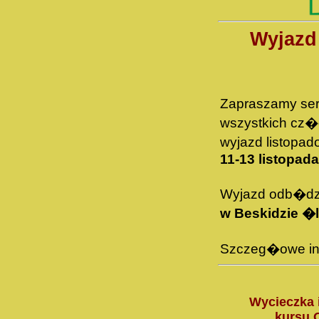
Wyjazd
Zapraszamy se
wszystkich cz
wyjazd listopa
11-13 listopada
Wyjazd odb�dz
w Beskidzie �
Szczeg�owe info
Wycieczka 
kursu 