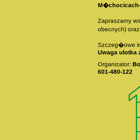
M�chocicach-S
Zapraszamy ws
obecnych) ora
Szczeg�owe inf
Uwaga ulotka 
Organizator:
Bo
601-480-122